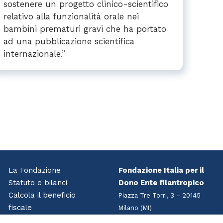
sostenere un progetto clinico-scientifico
relativo alla funzionalità orale nei
bambini prematuri gravi che ha portato
ad una pubblicazione scientifica
internazionale.”
La Fondazione
Fondazione Italia per il
Statuto e bilanci
Dono Ente filantropico
Calcola il beneficio
Piazza Tre Torri, 3 – 20145
fiscale
Milano (MI)
Accedi all’area riservata
Tel
+39 02 7216 4417