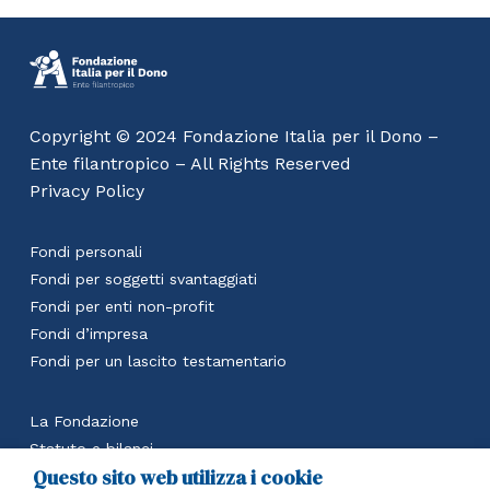
Copyright © 2024 Fondazione Italia per il Dono –
Ente filantropico – All Rights Reserved
Privacy Policy
Fondi personali
Fondi per soggetti svantaggiati
Fondi per enti non-profit
Fondi d’impresa
Fondi per un lascito testamentario
La Fondazione
Statuto e bilanci
Questo sito web utilizza i cookie
Calcola il beneficio fiscale