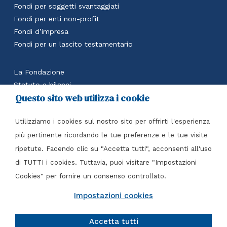
Fondi per soggetti svantaggiati
Fondi per enti non-profit
Fondi d’impresa
Fondi per un lascito testamentario
La Fondazione
Statuto e bilanci
Questo sito web utilizza i cookie
Calcola il beneficio fiscale
Accedi all’area riservata
Utilizziamo i cookies sul nostro sito per offrirti l'esperienza
Contatti
più pertinente ricordando le tue preferenze e le tue visite
ripetute. Facendo clic su "Accetta tutti", acconsenti all'uso
Fondazione Italia per il Dono Ente filantropico
di TUTTI i cookies. Tuttavia, puoi visitare "Impostazioni
Piazza Tre Torri, 3 – 20145 Milano (MI)
Cookies" per fornire un consenso controllato.
Tel
+39 02 7216 4417
C.F. 97610050151
Impostazioni cookies
info@perildono.it
Accetta tutti