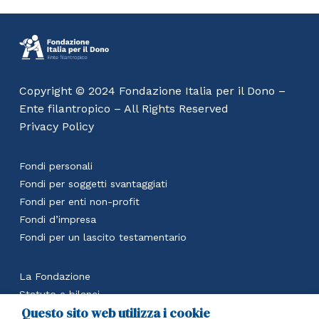
Copyright © 2024 Fondazione Italia per il Dono –
Ente filantropico – All Rights Reserved
Privacy Policy
Fondi personali
Fondi per soggetti svantaggiati
Fondi per enti non-profit
Fondi d’impresa
Fondi per un lascito testamentario
La Fondazione
Statuto e bilanci
Questo sito web utilizza i cookie
Calcola il beneficio fiscale