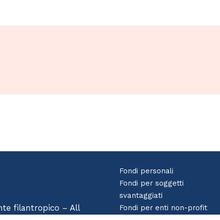
Fondi personali
Fondi per soggetti
svantaggiati
e filantropico – All
Fondi per enti non-profit