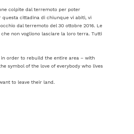
zone colpite dal terremoto per poter
 questa cittadina di chiunque vi abiti, vi
nocchio dal terremoto del 30 ottobre 2016. Le
 che non vogliono lasciare la loro terra. Tutti
in order to rebuild the entire area – with
he symbol of the love of everybody who lives
ant to leave their land.