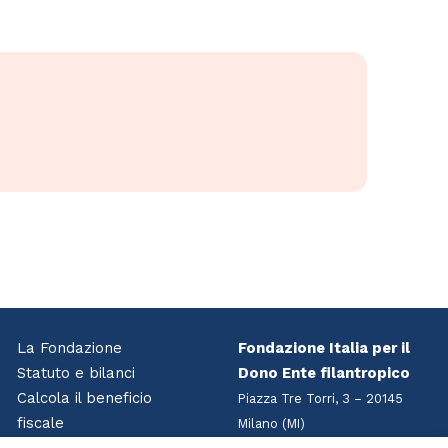
La Fondazione
Fondazione Italia per il
Statuto e bilanci
Dono Ente filantropico
Calcola il beneficio
Piazza Tre Torri, 3 – 20145
fiscale
Milano (MI)