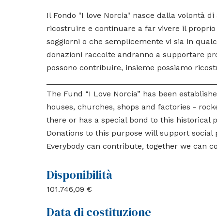
2022
Il Fondo "I love Norcia" nasce dalla volontà di
Arca - Norcia Next (Associazione I Love Norci
ricostruire e continuare a far vivere il propri
soggiorni o che semplicemente vi sia in qualc
donazioni raccolte andranno a supportare progett
possono contribuire, insieme possiamo ricostr
_______________________________________
The Fund “I Love Norcia” has been established 
houses, churches, shops and factories - rock
there or has a special bond to this historical p
Donations to this purpose will support social
Everybody can contribute, together we can co
Disponibilità
101.746,09 €
Data di costituzione