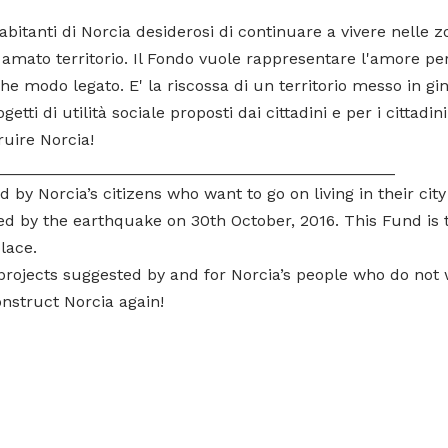
Facebook
Email
Copy
WhatsApp
X
 abitanti di Norcia desiderosi di continuare a vivere nelle 
Link
a)
o amato territorio. Il Fondo vuole rappresentare l'amore per
he modo legato. E' la riscossa di un territorio messo in gi
i di utilità sociale proposti dai cittadini e per i cittadini
uire Norcia!
____________________________________________
by Norcia’s citizens who want to go on living in their city 
ed by the earthquake on 30th October, 2016. This Fund is t
lace.
 projects suggested by and for Norcia’s people who do not w
nstruct Norcia again!