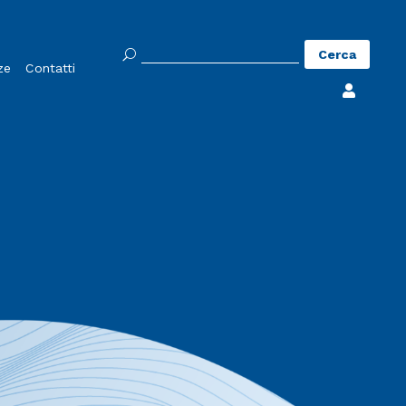
Ricerca
ze
Contatti
per:
