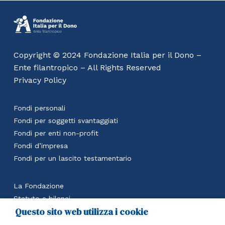
Copyright © 2024 Fondazione Italia per il Dono –
Ente filantropico – All Rights Reserved
Privacy Policy
Fondi personali
Fondi per soggetti svantaggiati
Fondi per enti non-profit
Fondi d’impresa
Fondi per un lascito testamentario
La Fondazione
Statuto e bilanci
Questo sito web utilizza i cookie
Calcola il beneficio fiscale
Accedi all’area riservata