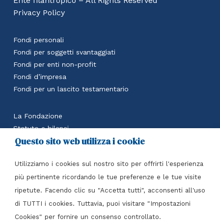
Ente filantropico – All Rights Reserved
Privacy Policy
Fondi personali
Fondi per soggetti svantaggiati
Fondi per enti non-profit
Fondi d’impresa
Fondi per un lascito testamentario
La Fondazione
Statuto e bilanci
Questo sito web utilizza i cookie
Calcola il beneficio fiscale
Accedi all’area riservata
Utilizziamo i cookies sul nostro sito per offrirti l'esperienza
Contatti
più pertinente ricordando le tue preferenze e le tue visite
ripetute. Facendo clic su "Accetta tutti", acconsenti all'uso
Fondazione Italia per il Dono Ente filantropico
di TUTTI i cookies. Tuttavia, puoi visitare "Impostazioni
Piazza Tre Torri, 3 – 20145 Milano (MI)
Cookies" per fornire un consenso controllato.
Tel
+39 02 7216 4417