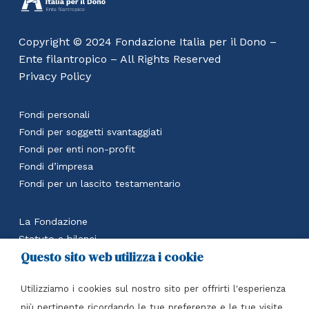
Copyright © 2024 Fondazione Italia per il Dono –
Ente filantropico – All Rights Reserved
Privacy Policy
Fondi personali
Fondi per soggetti svantaggiati
Fondi per enti non-profit
Fondi d’impresa
Fondi per un lascito testamentario
La Fondazione
Statuto e bilanci
Questo sito web utilizza i cookie
Calcola il beneficio fiscale
Accedi all’area riservata
Utilizziamo i cookies sul nostro sito per offrirti l'esperienza
Contatti
più pertinente ricordando le tue preferenze e le tue visite