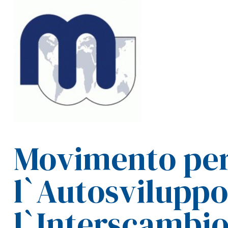
Movimento pe
l`Autosviluppo
l`Interscambi