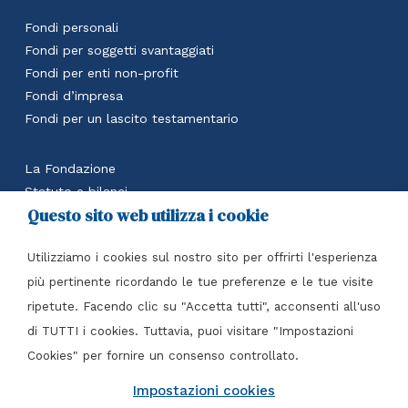
Fondi personali
Fondi per soggetti svantaggiati
Fondi per enti non-profit
Fondi d’impresa
Fondi per un lascito testamentario
La Fondazione
Statuto e bilanci
Questo sito web utilizza i cookie
Calcola il beneficio fiscale
Accedi all’area riservata
Utilizziamo i cookies sul nostro sito per offrirti l'esperienza
Contatti
più pertinente ricordando le tue preferenze e le tue visite
ripetute. Facendo clic su "Accetta tutti", acconsenti all'uso
Fondazione Italia per il Dono Ente filantropico
di TUTTI i cookies. Tuttavia, puoi visitare "Impostazioni
Piazza Tre Torri, 3 – 20145 Milano (MI)
Cookies" per fornire un consenso controllato.
Tel
+39 02 7216 4417
C.F. 97610050151
Impostazioni cookies
info@perildono.it