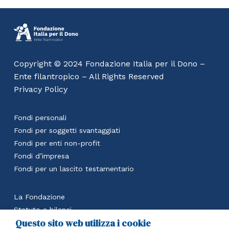
Copyright © 2024 Fondazione Italia per il Dono –
Ente filantropico – All Rights Reserved
Privacy Policy
Fondi personali
Fondi per soggetti svantaggiati
Fondi per enti non-profit
Fondi d’impresa
Fondi per un lascito testamentario
La Fondazione
Statuto e bilanci
Questo sito web utilizza i cookie
Calcola il beneficio fiscale