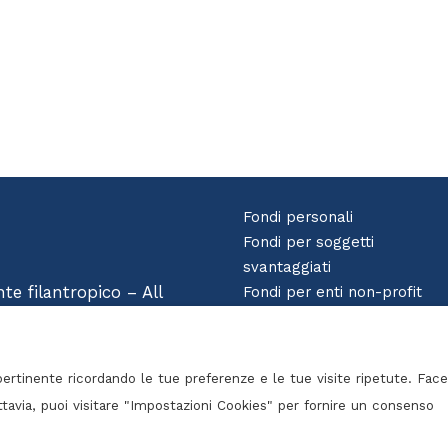
Fondi personali
Fondi per soggetti
svantaggiati
e filantropico – All
Fondi per enti non-profit
Fondi d’impresa
Fondi per un lascito
testamentario
ù pertinente ricordando le tue preferenze e le tue visite ripetute. Fac
uttavia, puoi visitare "Impostazioni Cookies" per fornire un consenso