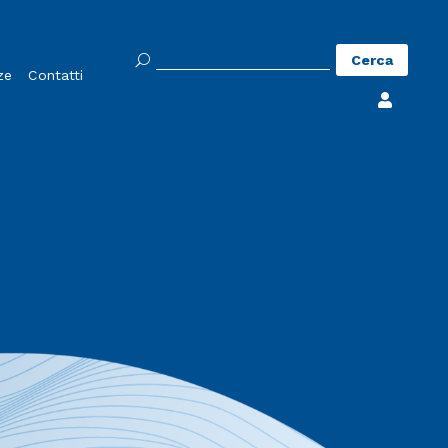
Ricerca
ze
Contatti
per:
