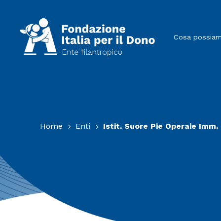
Cosa possiamo
Home
Enti
Istit. Suore Pie Operaie Imm
5
5