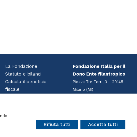
La Fondazione
Fondazione Italia per il
Statuto e bilanci
Dono Ente filantropico
Calcola il beneficio
Piazza Tre Torri, 3 – 20145
fiscale
Milano (MI)
Accedi all’area riservata
Tel
+39 02 7216 4417
Contatti
C.F. 97610050151
info@perildono.it
endo
Rifiuta tutti
Accetta tutti