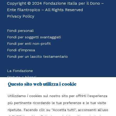
Copyright © 2024 Fondazione Italia per il Dono –
Ente filantropico – All Rights Reserved
Privacy Policy
Fondi personali
Fondi per soggetti svantaggiati
Fondi per enti non-profit
Fondi d’impresa
Fondi per un lascito testamentario
La Fondazione
Statuto e bilanci
Questo sito web utilizza i cookie
Calcola il beneficio fiscale
Accedi all’area riservata
Utilizziamo i cookies sul nostro sito per offrirti l'esperienza
Contatti
più pertinente ricordando le tue preferenze e le tue visite
ripetute. Facendo clic su "Accetta tutti", acconsenti all'uso
Fondazione Italia per il Dono Ente filantropico