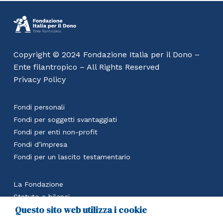
Copyright © 2024 Fondazione Italia per il Dono –
Ente filantropico – All Rights Reserved
Privacy Policy
Fondi personali
Fondi per soggetti svantaggiati
Fondi per enti non-profit
Fondi d’impresa
Fondi per un lascito testamentario
La Fondazione
Statuto e bilanci
Questo sito web utilizza i cookie
Calcola il beneficio fiscale
Accedi all’area riservata