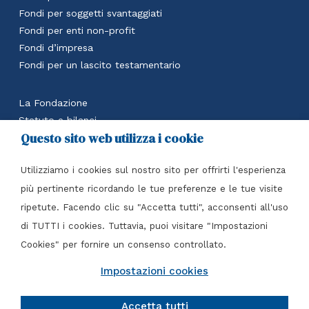
Fondi per soggetti svantaggiati
Fondi per enti non-profit
Fondi d’impresa
Fondi per un lascito testamentario
La Fondazione
Statuto e bilanci
Questo sito web utilizza i cookie
Calcola il beneficio fiscale
Accedi all’area riservata
Utilizziamo i cookies sul nostro sito per offrirti l'esperienza
Contatti
più pertinente ricordando le tue preferenze e le tue visite
ripetute. Facendo clic su "Accetta tutti", acconsenti all'uso
Fondazione Italia per il Dono Ente filantropico
di TUTTI i cookies. Tuttavia, puoi visitare "Impostazioni
Piazza Tre Torri, 3 – 20145 Milano (MI)
Cookies" per fornire un consenso controllato.
Tel
+39 02 7216 4417
C.F. 97610050151
Impostazioni cookies
info@perildono.it
Accetta tutti